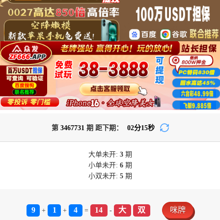
第
3467731
期 距下期：
02
分
15
秒
大单
未开:
3
期
小单
未开:
6
期
小双
未开:
5
期
9
1
4
14
大
双
咪牌
+
+
=
-