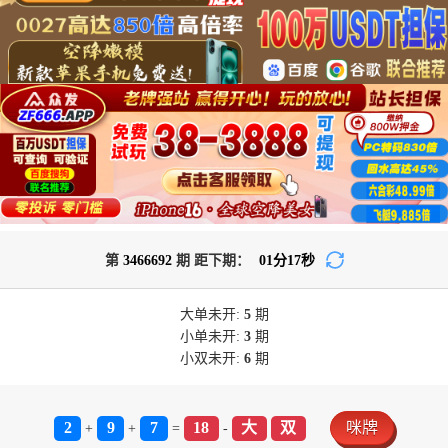
第
3466692
期 距下期：
01
分
17
秒
大单
未开:
5
期
小单
未开:
3
期
小双
未开:
6
期
2
9
7
18
大
双
咪牌
+
+
=
-