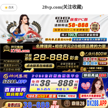
28vp.com(关注收藏)
白天